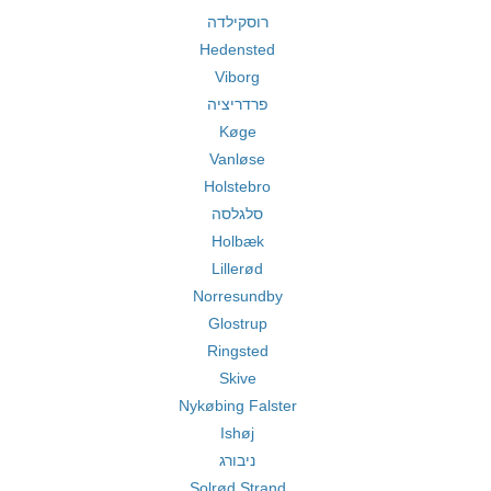
רוסקילדה
Hedensted
Viborg
פרדריציה
Køge
Vanløse
Holstebro
סלגלסה
Holbæk
Lillerød
Norresundby
Glostrup
Ringsted
Skive
Nykøbing Falster
Ishøj
ניבורג
Solrød Strand