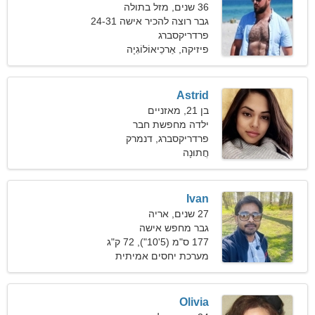
36 שנים, מזל בתולה
גבר רוצה להכיר אישה 24-31
פרדריקסברג
פיזיקה, אַרכֵיאוֹלוֹגִיָה
Astrid
בן 21, מאזניים
ילדה מחפשת חבר
פרדריקסברג, דנמרק
חֲתוּנָה
Ivan
27 שנים, אריה
גבר מחפש אישה
177 ס"מ (5'10"), 72 ק"ג
(158 פאונד)
מערכת יחסים אמיתית
Olivia