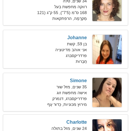
34 שנים, טלה
רווקה מחפשת בעל
168 ס"מ (5'7"), 55 ק"ג (121
פאונד)
מַקרָמֶה, הרפתקאות
Johanne
בן 59, קשת
אני אוהב מדיטציה
והיסטוריה
פרדריקסברג
חֲבֵרוּת
Simone
35 שנים, מזל שור
אישה מחפשת זוג
פרדריקסברג, דנמרק
מירוץ מכוניות, כַּדוּר עָף
Charlotte
24 שנים, מזל בתולה