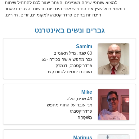
למצוא שותפי שיחה מעניינים. האתר יעזור לכם להתחיל שיחות
רומנטיות ולהאיץ את החיפוש אחר היכרויות חדשות. הצטרפו לאתר
היכרויות בחינם פרדריקסברג למקומיים, זרים, תיירים.
גברים ונשים באינטרנט
Samim
60 שנה, מזל תאומים
גבר מחפש אישה בכירה 53-
57
פרדריקסברג, דנמרק
מערכת יחסים לטווח קצר
Mike
43 שנים, טלה
אני עובד על החוף מחפש
פרדריקסברג
אישה אלגנטית
מִשׁפָּחָה
Marinus