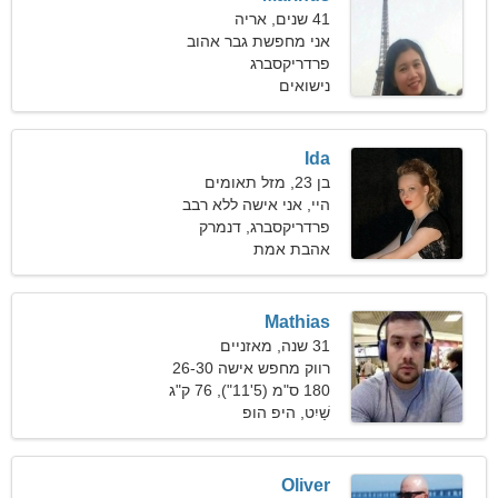
41 שנים, אריה
אני מחפשת גבר אהוב
לדייטים
פרדריקסברג
נישואים
Ida
בן 23, מזל תאומים
היי, אני אישה ללא רבב
פרדריקסברג, דנמרק
אהבת אמת
Mathias
31 שנה, מאזניים
רווק מחפש אישה 26-30
180 ס"מ (5'11"), 76 ק"ג
(167 פאונד)
שַׁיִט, היפ הופ
Oliver