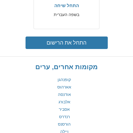
התחל שיחה
בשפה העברית
התחל את הרישום
מקומות אחרים, ערים
קופנהגן
אארהוס
אודנסה
אלבורג
אסביר
רנדרס
הורסנס
ויילה