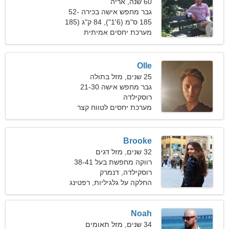
60 שנה, אריה
גבר מחפש אישה בכירה 52-
58
185 ס"מ (6'1"), 84 ק"ג (185
פאונד)
מערכת יחסים אמיתית
Olle
25 שנים, מזל בתולה
גבר מחפש אישה 21-30
רוסקילדה
מערכת יחסים לטווח קצר
Brooke
32 שנים, מזל דגים
רווקה מחפשת בעל 38-41
רוסקילדה, דנמרק
החלקה על גלגיליות, רפטינג
Noah
34 שנים, מזל תאומים