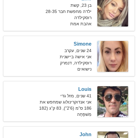
בן 23, קשת
ילדה מחפשת חבר 28-35
רוסקילדה
אהבת אמת
Simone
24 שנים, עקרב
אני אישה ביישנית
רוסקילדה, דנמרק
נישואים
Louis
41 שנים, מזל גדי
אני אנדוקרינולוג שמחפש את
האישה המושלמת
186 ס"מ (6'2"), 83 ק"ג (182
פאונד)
מִשׁפָּחָה
John