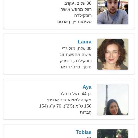
36 שנים, עקרב
רווק מחפש אישה
רוסקילדה
טעימות יין, דַארטס
Laura
30 שנה, מזל גדי
אישה מחפשת זוג
רוסקילדה, דנמרק
חינוך, סרטי וידאו
Aya
בן 44, מזל בתולה
מקווה למצוא גבר אכפתי
156 ס"מ (5'2"), 70 ק"ג (154
חֲבֵרוּת
פאונד)
Tobias